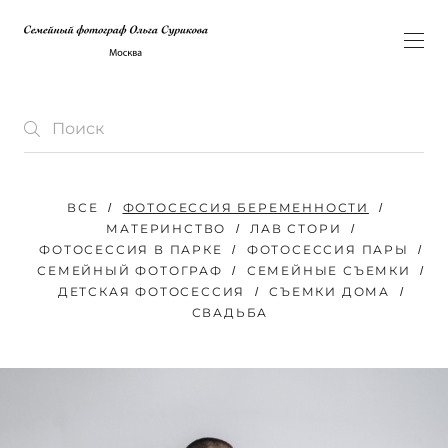
ВСЕ
ФОТОСЕССИЯ БЕРЕМЕННОСТИ
МАТЕРИНСТВО
ЛАВ СТОРИ
ФОТОСЕССИЯ В ПАРКЕ
ФОТОСЕССИЯ ПАРЫ
СЕМЕЙНЫЙ ФОТОГРАФ
СЕМЕЙНЫЕ СЪЕМКИ
ДЕТСКАЯ ФОТОСЕССИЯ
СЪЕМКИ ДОМА
СВАДЬБА